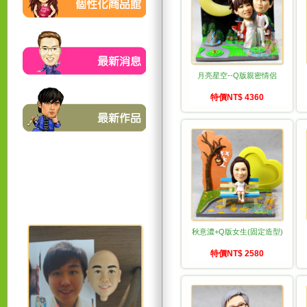
月亮星空--Q版親密情侶
特價NT$ 4360
秋意濃+Q版女生(固定造型)
特價NT$ 2580