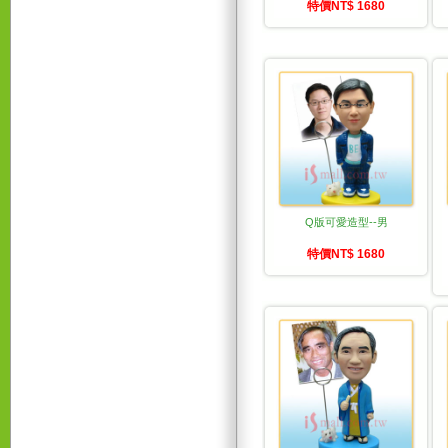
特價NT$ 1680
Q版可愛造型--男
特價NT$ 1680