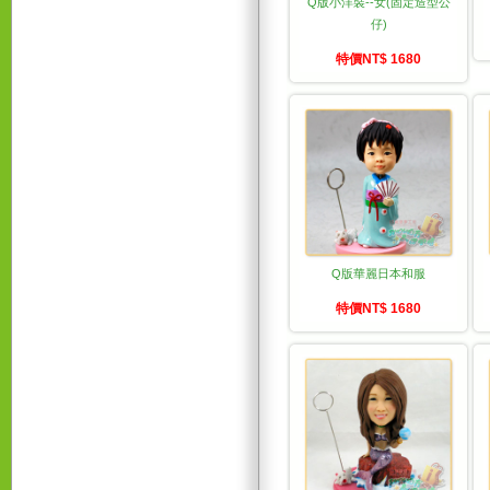
Q版小洋裝--女(固定造型公
仔)
特價NT$ 1680
Q版華麗日本和服
特價NT$ 1680