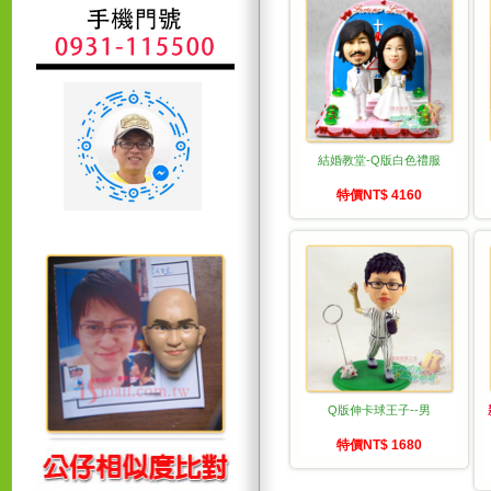
結婚教堂-Q版白色禮服
特價NT$ 4160
Q版伸卡球王子--男
特價NT$ 1680