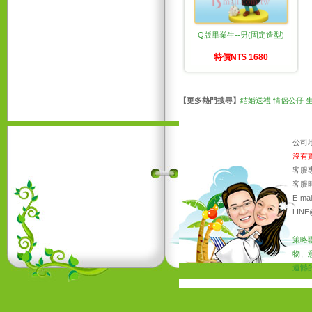
Q版畢業生--男(固定造型)
特價NT$ 1680
【更多熱門搜尋】
结婚送禮
情侶公仔
公司
沒有
客服專
客服時
E-ma
LINE
策略
物
、
遺憾