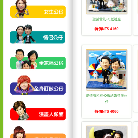
聖誕雪景+Q版禮服
特價NT$ 4160
愛情海相框-Q版結婚禮服公
仔
特價NT$ 4060